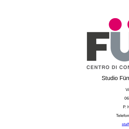
Studio Fün
Vi
06
P. 
Telefo
sta